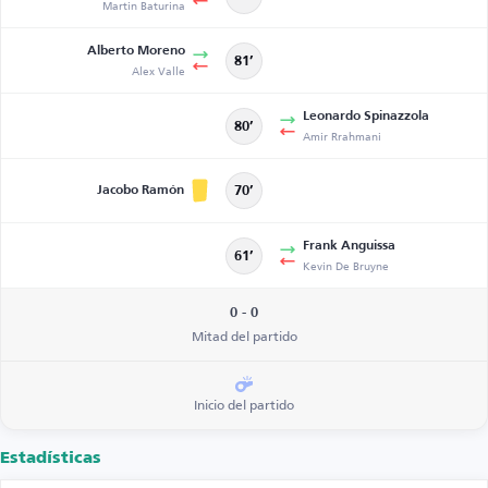
Martin Baturina
Alberto Moreno
81’
Alex Valle
Leonardo Spinazzola
80’
Amir Rrahmani
Jacobo Ramón
70’
Frank Anguissa
61’
Kevin De Bruyne
0 - 0
Mitad del partido
Inicio del partido
Estadísticas