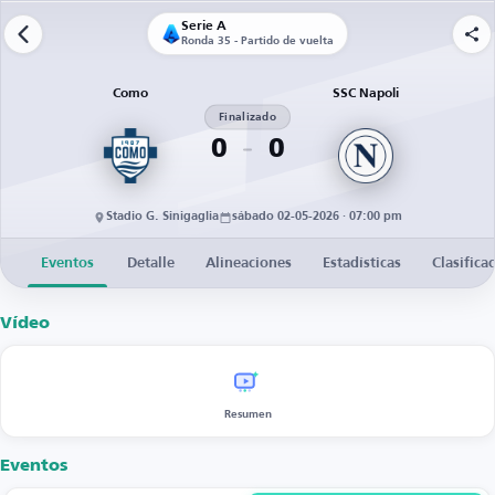
Serie A
Ronda 35 - Partido de vuelta
Como
SSC Napoli
Finalizado
0
0
Stadio G. Sinigaglia
sábado 02-05-2026 · 07:00 pm
Eventos
Detalle
Alineaciones
Estadísticas
Clasifica
Vídeo
Resumen
Eventos