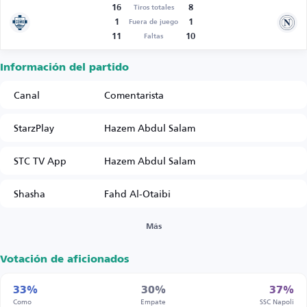
16
8
Tiros totales
1
1
Fuera de juego
11
10
Faltas
Información del partido
Canal
Comentarista
StarzPlay
Hazem Abdul Salam
STC TV App
Hazem Abdul Salam
Shasha
Fahd Al-Otaibi
Más
Votación de aficionados
33%
30%
37%
Como
Empate
SSC Napoli