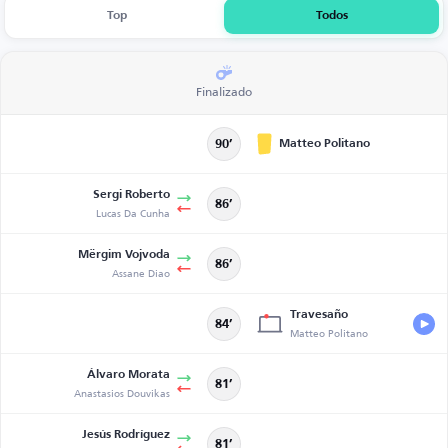
Top
Todos
Finalizado
Matteo Politano
90’
Sergi Roberto
86’
Lucas Da Cunha
Mërgim Vojvoda
86’
Assane Diao
Travesaño
84’
Matteo Politano
Álvaro Morata
81’
Anastasios Douvikas
Jesús Rodríguez
81’