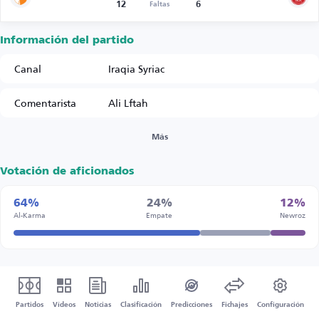
12
6
Faltas
Información del partido
Canal
Iraqia Syriac
Comentarista
Ali Lftah
Más
Votación de aficionados
64%
24%
12%
Al-Karma
Empate
Newroz
Partidos
Vídeos
Noticias
Clasificación
Predicciones
Fichajes
Configuración