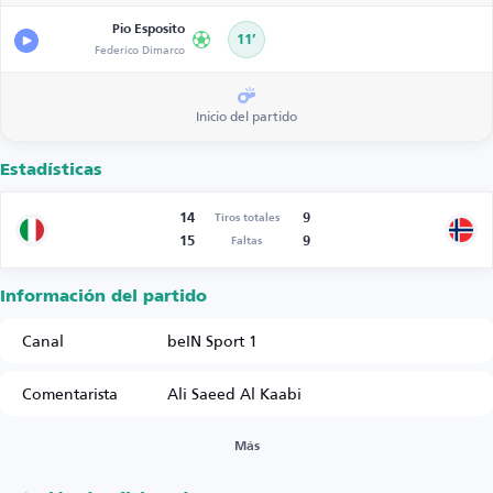
Pio Esposito
11’
Federico Dimarco
Inicio del partido
Estadísticas
14
9
Tiros totales
15
9
Faltas
Información del partido
Canal
beIN Sport 1
Comentarista
Ali Saeed Al Kaabi
Más