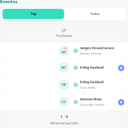
Eventos
Top
Todos
Finalizado
Jørgen Strand Larsen
+3
90’
Morten Thorsby
80’
Erling Haaland
Erling Haaland
78’
Oscar Bobb
Antonio Nusa
63’
Alexander Sørloth
1 - 0
Mitad del partido