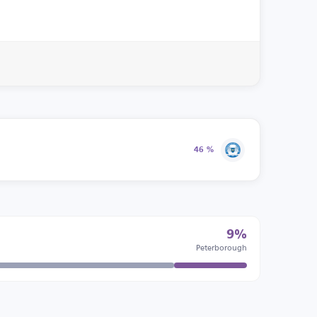
46 %
9%
Peterborough