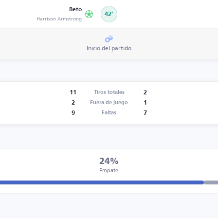
Beto
42’
Harrison Armstrong
Inicio del partido
11
2
Tiros totales
2
1
Fuera de juego
9
7
Faltas
24%
Empate