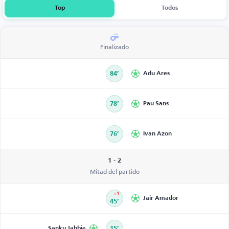
Top
Todos
Finalizado
84’
Adu Ares
78’
Pau Sans
76’
Ivan Azon
1 - 2
Mitad del partido
+1
Jair Amador
45’
Sanku Jabbie
15’