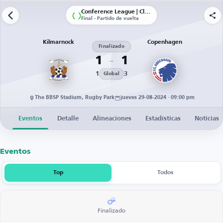
Conference League | Clasificación
Final - Partido de vuelta
Kilmarnock
Copenhagen
Finalizado
1
1
1
3
Global
The BBSP Stadium, Rugby Park
jueves 29-08-2024 · 09:00 pm
Eventos
Detalle
Alineaciones
Estadísticas
Noticias
Eventos
Top
Todos
Finalizado