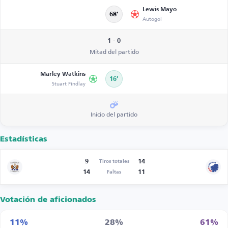
Lewis Mayo
68’
Autogol
1 - 0
Mitad del partido
Marley Watkins
16’
Stuart Findlay
Inicio del partido
Estadísticas
9
14
Tiros totales
14
11
Faltas
Votación de aficionados
11%
28%
61%