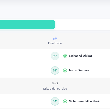
Finalizado
90’
Bashar Al-Diabat
63’
Jaafar Samara
0 - 2
Mitad del partido
44’
Mohammad Abo Shakr