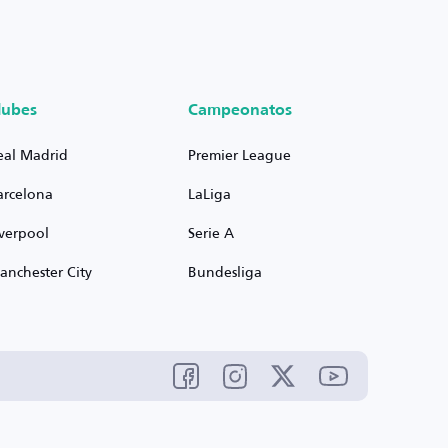
lubes
Campeonatos
eal Madrid
Premier League
arcelona
LaLiga
iverpool
Serie A
anchester City
Bundesliga