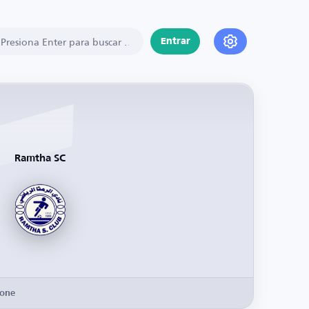
Entrar
Ramtha SC
Zone