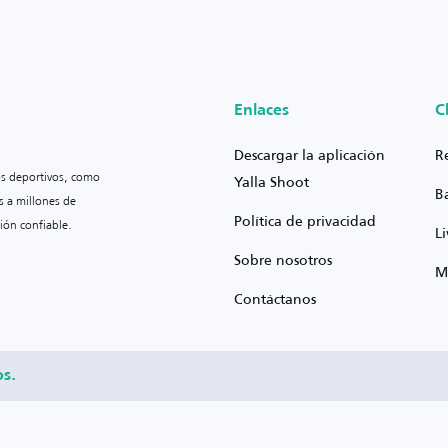
Enlaces
C
Descargar la aplicación
R
os deportivos, como
Yalla Shoot
B
s a millones de
Política de privacidad
ión confiable.
L
Sobre nosotros
M
Contáctanos
os.