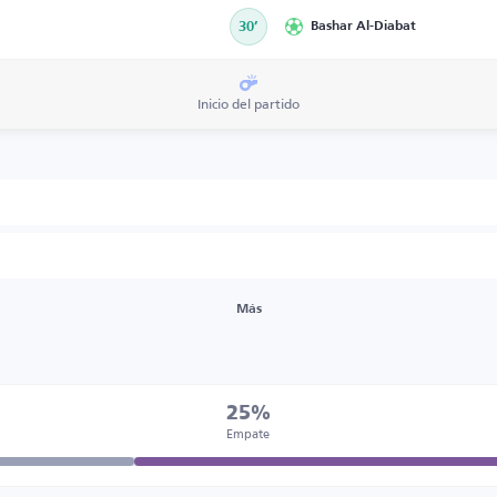
30’
Bashar Al-Diabat
Inicio del partido
Más
25%
Empate