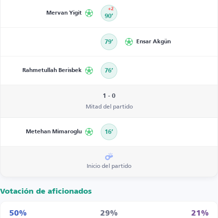
+2
Mervan Yigit
90’
79’
Ensar Akgün
Rahmetullah Berisbek
76’
1 - 0
Mitad del partido
Metehan Mimaroglu
16’
Inicio del partido
Votación de aficionados
50%
29%
21%