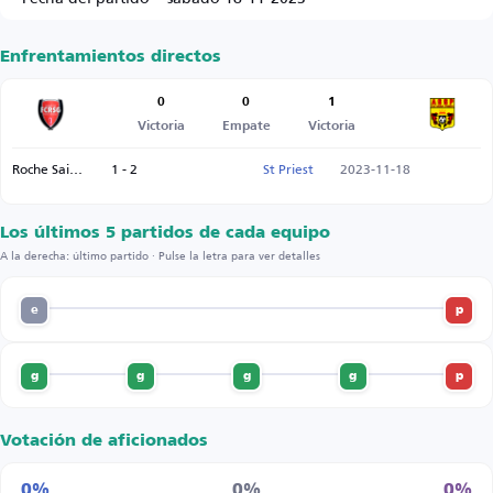
Enfrentamientos directos
0
0
1
Victoria
Empate
Victoria
Roche Saint Genest
1 - 2
St Priest
2023-11-18
Los últimos 5 partidos de cada equipo
A la derecha: último partido · Pulse la letra para ver detalles
e
p
g
g
g
g
p
Votación de aficionados
0%
0%
0%