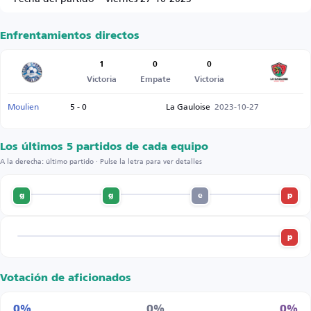
Enfrentamientos directos
1
0
0
Victoria
Empate
Victoria
Moulien
5 - 0
La Gauloise
2023-10-27
Los últimos 5 partidos de cada equipo
A la derecha: último partido · Pulse la letra para ver detalles
g
g
e
p
p
Votación de aficionados
0%
0%
0%