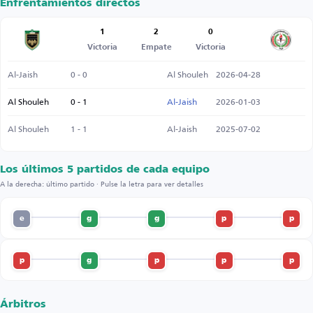
Enfrentamientos directos
1
2
0
Victoria
Empate
Victoria
Al-Jaish
0 - 0
Al Shouleh
2026-04-28
Al Shouleh
0 - 1
Al-Jaish
2026-01-03
Al Shouleh
1 - 1
Al-Jaish
2025-07-02
Los últimos 5 partidos de cada equipo
A la derecha: último partido · Pulse la letra para ver detalles
e
g
g
p
p
p
g
p
p
p
Árbitros