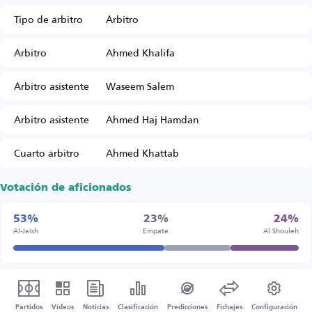
Tipo de árbitro
Árbitro
Árbitro
Ahmed Khalifa
Árbitro asistente
Waseem Salem
Árbitro asistente
Ahmed Haj Hamdan
Cuarto árbitro
Ahmed Khattab
Votación de aficionados
53%
23%
24%
Al-Jaish
Empate
Al Shouleh
Partidos
Vídeos
Noticias
Clasificación
Predicciones
Fichajes
Configuración