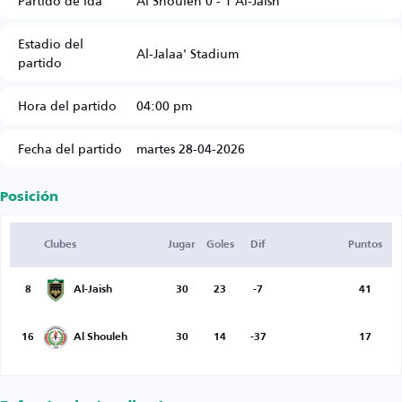
Partido de ida
Al Shouleh 0 - 1 Al-Jaish
Estadio del
Al-Jalaa' Stadium
partido
Hora del partido
04:00 pm
Fecha del partido
martes 28-04-2026
Posición
Clubes
Jugar
Goles
Dif
Puntos
8
Al-Jaish
30
23
-7
41
16
Al Shouleh
30
14
-37
17