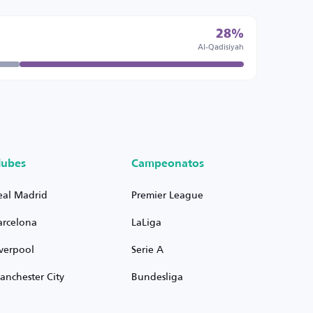
28%
Al-Qadisiyah
lubes
Campeonatos
eal Madrid
Premier League
arcelona
LaLiga
iverpool
Serie A
anchester City
Bundesliga