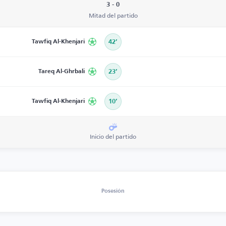
3 - 0
Mitad del partido
Tawfiq Al-Khenjari
42’
Tareq Al-Ghrbali
23’
Tawfiq Al-Khenjari
10’
Inicio del partido
Posesión