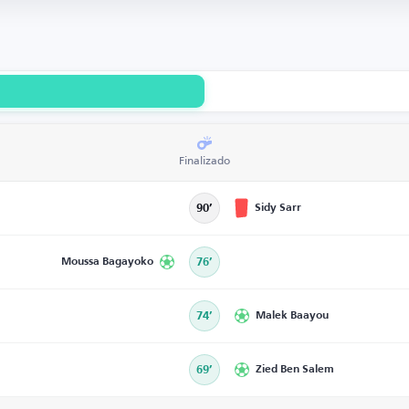
Finalizado
Sidy Sarr
90’
Moussa Bagayoko
76’
74’
Malek Baayou
69’
Zied Ben Salem