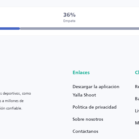
36%
Empate
Enlaces
C
Descargar la aplicación
R
os deportivos, como
Yalla Shoot
B
s a millones de
Política de privacidad
ión confiable.
L
Sobre nosotros
M
Contáctanos