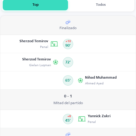
Top
Todos
Finalizado
Sherzod Temirov
+10
Penal
90’
Sherzod Temirov
72’
Gielan Luqman
Nihad Muhammad
65’
Ahmed Ayed
0 - 1
Mitad del partido
Yannick Zakri
+8
45’
Penal