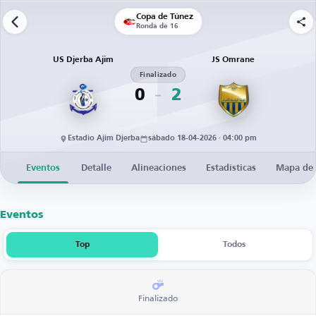
Copa de Túnez
Ronda de 16
US Djerba Ajim
JS Omrane
Finalizado
0
2
Estadio Ajim Djerba
sábado 18-04-2026 · 04:00 pm
Eventos
Detalle
Alineaciones
Estadísticas
Mapa de 
Eventos
Top
Todos
Finalizado