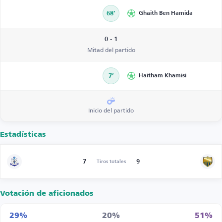
68’
Ghaith Ben Hamida
0 - 1
Mitad del partido
7’
Haitham Khamisi
Inicio del partido
Estadísticas
7
9
Tiros totales
Votación de aficionados
29%
20%
51%