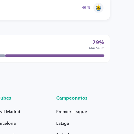
40 %
29%
Abu Salim
lubes
Campeonatos
eal Madrid
Premier League
arcelona
LaLiga