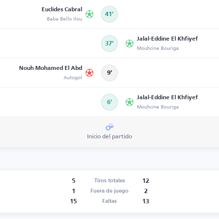
Euclides Cabral
41’
Baba Bello Ilou
Jalal-Eddine El Khfiyef
37’
Mouhcine Bouriga
Nouh Mohamed El Abd
9’
Autogol
Jalal-Eddine El Khfiyef
6’
Mouhcine Bouriga
Inicio del partido
5
12
Tiros totales
1
2
Fuera de juego
15
13
Faltas