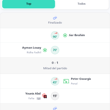
Top
Todos
Finalizado
+4
Jiar Ibrahim
90’
Ayman Louay
70’
Ridha Fadhil
0 - 1
Mitad del partido
Peter Gwargis
+5
45’
Penal
Younis Abd
15’
Falta