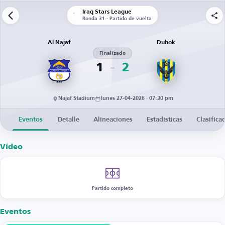
Iraq Stars League
Ronda 31 - Partido de vuelta
Al Najaf
Duhok
Finalizado
1
2
Najaf Stadium
lunes 27-04-2026 · 07:30 pm
Eventos
Detalle
Alineaciones
Estadísticas
Clasifica
Vídeo
Partido completo
Eventos