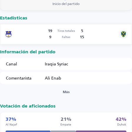
Inicio del partido
Estadísticas
19
5
Tiros totales
9
15
Faltas
Información del partido
Canal
Iraqia Syriac
Comentarista
Ali Enab
Más
Votación de aficionados
37%
21%
42%
Al Najaf
Empate
Duhok