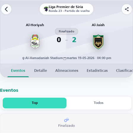
Liga Premier de Siria
Ronda 23 - Partido de vuelta
Al-Horiyah
Al-Jaish
Finalizado
0
2
Al-Hamadaniah Stadium
martes 19-05-2026 · 04:00 pm
Eventos
Detalle
Alineaciones
Estadísticas
Clasifica
Eventos
Top
Todos
Finalizado