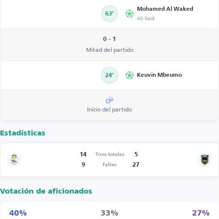
Mohamed Al Waked
63’
Ali Said
0 - 1
Mitad del partido
24’
Keuvin Mbeumo
Inicio del partido
Estadísticas
14
5
Tiros totales
9
27
Faltas
Votación de aficionados
40%
33%
27%