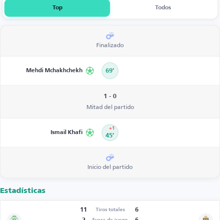
Top
Todos
Finalizado
Mehdi Mchakhchekh
69’
1 - 0
Mitad del partido
+1
Ismail Khafi
45’
Inicio del partido
Estadísticas
11
6
Tiros totales