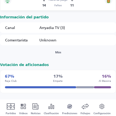
2
6
Fuera de juego
14
11
Faltas
Información del partido
Canal
Arryadia TV {3}
Comentarista
Unknown
Más
Votación de aficionados
67%
17%
16%
Raja Club
Empate
JS Massira
Partidos
Vídeos
Noticias
Clasificación
Predicciones
Fichajes
Configuración