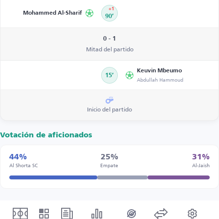
+1
Mohammed Al-Sharif
90’
0 - 1
Mitad del partido
Keuvin Mbeumo
15’
Abdullah Hammoud
Inicio del partido
Votación de aficionados
44%
25%
31%
Al Shorta SC
Empate
Al-Jaish