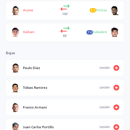
Acuna
Freitas
6.3
100’
Galvan
Subiabre
7.0
66’
Bajas
Lesión
Paulo Diaz
Lesión
Tobías Ramírez
Lesión
Franco Armani
Lesión
Juan Carlos Portillo