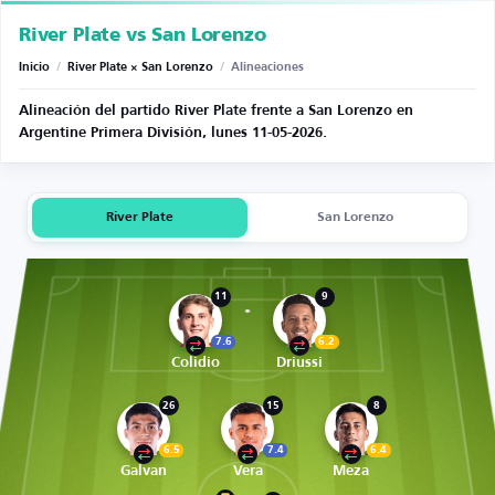
River Plate vs San Lorenzo
Inicio
/
River Plate × San Lorenzo
/
Alineaciones
Alineación del partido River Plate frente a San Lorenzo en
Argentine Primera División, lunes 11-05-2026.
River Plate
San Lorenzo
11
9
7.6
6.2
Colidio
Driussi
26
15
8
6.5
7.4
6.4
Galvan
Vera
Meza