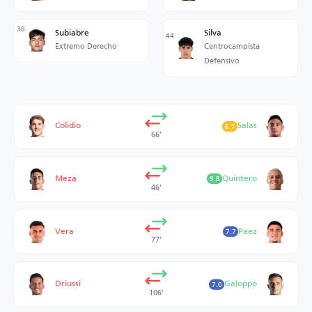
38
Subiabre
Silva
44
Extremo Derecho
Centrocampista
Defensivo
Colidio
Salas
6.7
66’
Meza
Quintero
9.8
46’
Vera
Páez
7.7
77’
Driussi
Galoppo
7.0
106’