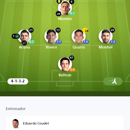
6
8.1
Moreno
21
13
29
28
1
8.7
7.7
7.0
7.2
Acuna
Rivero
Quarta
Montiel
41
5.9
Beltran
4-1-3-2
Entrenador
Eduardo Coudet