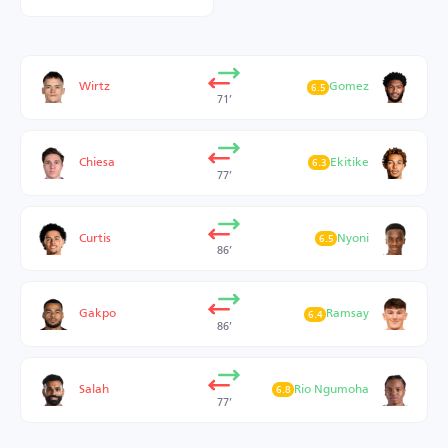
Wirtz
Gomez
6.5
71’
Chiesa
Ekitike
6.3
77’
Curtis
Nyoni
6.5
86’
Gakpo
Ramsay
6.4
86’
Salah
Rio Ngumoha
6.8
77’