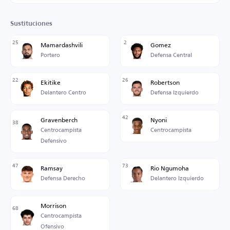
Sustituciones
25
2
Mamardashvili
Gomez
Portero
Defensa Central
22
26
Ekitike
Robertson
Delantero Centro
Defensa Izquierdo
42
Gravenberch
Nyoni
38
Centrocampista
Centrocampista
Defensivo
47
73
Ramsay
Rio Ngumoha
Defensa Derecho
Delantero Izquierdo
Morrison
68
Centrocampista
Ofensivo