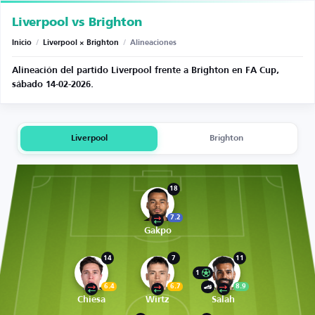
Liverpool vs Brighton
Inicio
/
Liverpool × Brighton
/
Alineaciones
Alineación del partido Liverpool frente a Brighton en FA Cup,
sábado 14-02-2026.
Liverpool
Brighton
18
7.2
Gakpo
14
7
11
1
6.4
6.7
8.9
Chiesa
Wirtz
Salah