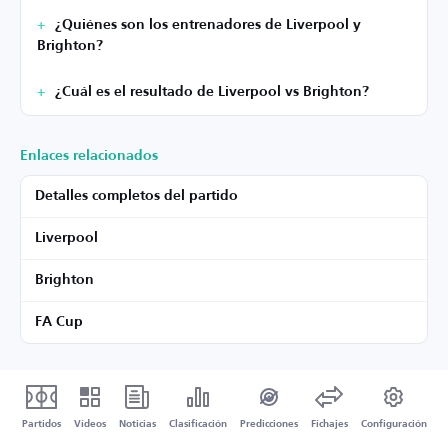
¿Quiénes son los entrenadores de Liverpool y
Brighton?
¿Cuál es el resultado de Liverpool vs Brighton?
Enlaces relacionados
Detalles completos del partido
Liverpool
Brighton
FA Cup
Partidos
Vídeos
Noticias
Clasificación
Predicciones
Fichajes
Configuración