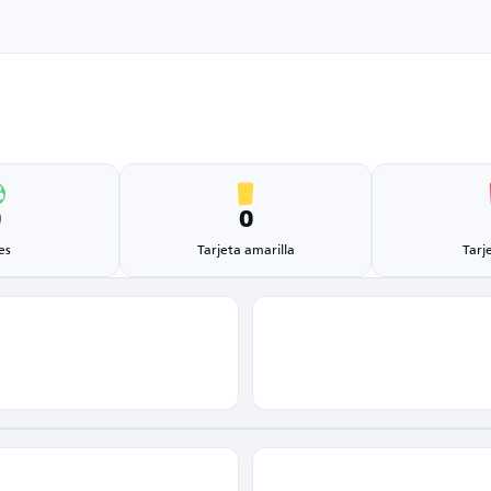
0
0
es
Tarjeta amarilla
Tarj