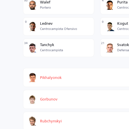
93
4
Walef
Purita
Portero
Centroc
0
0
Lednev
Kogut
Centrocampista Ofensivo
Centroc
34
21
Tanchyk
Svatok
Centrocampista
Defensa
Pikhalyonok
Gorbunov
Rubchynskyi