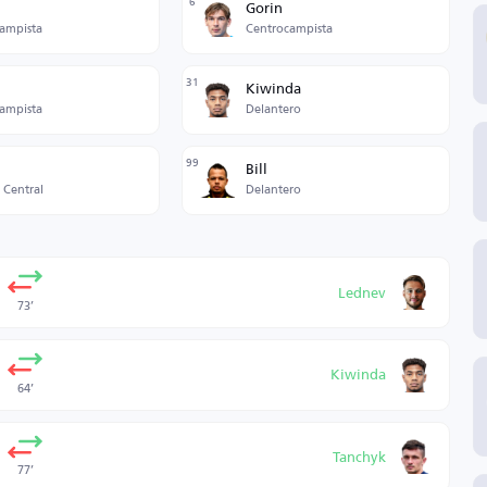
6
Gorin
ampista
Centrocampista
31
Kiwinda
ampista
Delantero
99
Bill
 Central
Delantero
Lednev
73’
Kiwinda
64’
Tanchyk
77’