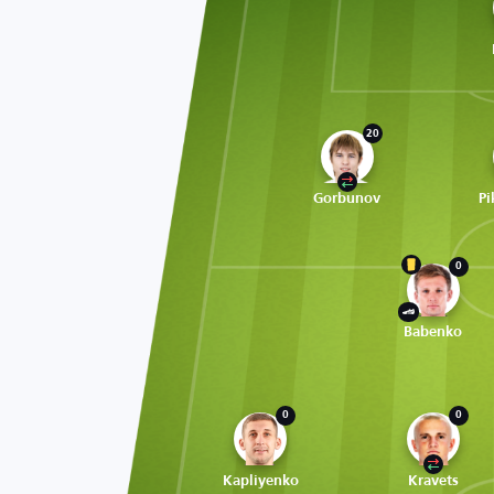
20
Gorbunov
Pi
0
Babenko
0
0
Kapliyenko
Kravets