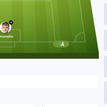
12
inareykin