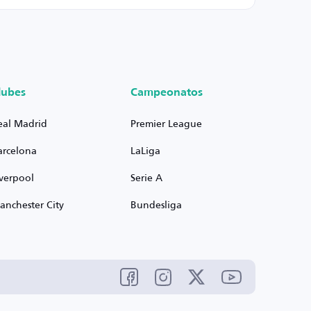
lubes
Campeonatos
eal Madrid
Premier League
arcelona
LaLiga
iverpool
Serie A
anchester City
Bundesliga