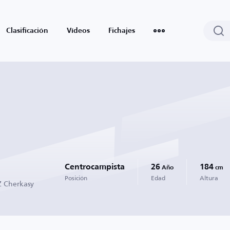
Clasificación
Vídeos
Fichajes
Centrocampista
26
184
Año
cm
Posición
Edad
Altura
Z Cherkasy