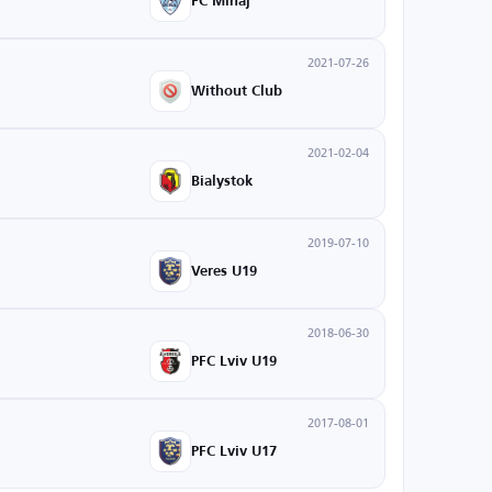
FC Minaj
2021-07-26
Without Club
2021-02-04
Bialystok
2019-07-10
Veres U19
2018-06-30
PFC Lviv U19
2017-08-01
PFC Lviv U17