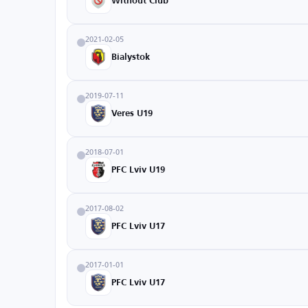
Without Club
2021-02-05
Bialystok
2019-07-11
Veres U19
2018-07-01
PFC Lviv U19
2017-08-02
PFC Lviv U17
2017-01-01
PFC Lviv U17