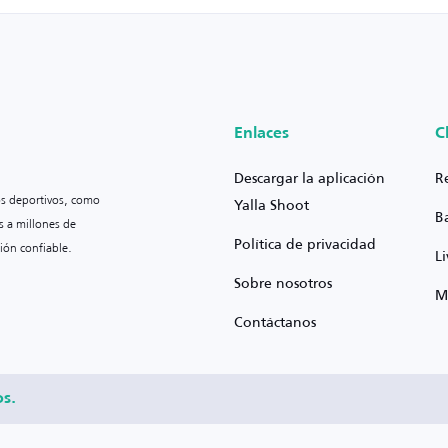
Enlaces
C
Descargar la aplicación
R
os deportivos, como
Yalla Shoot
B
s a millones de
Política de privacidad
ión confiable.
L
Sobre nosotros
M
Contáctanos
os.