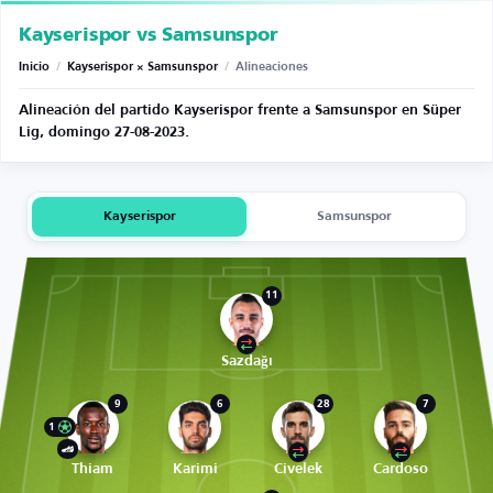
Kayserispor vs Samsunspor
Inicio
/
Kayserispor × Samsunspor
/
Alineaciones
Alineación del partido Kayserispor frente a Samsunspor en Süper
Lig, domingo 27-08-2023.
Kayserispor
Samsunspor
11
Sazdağı
9
6
28
7
1
Thiam
Karimi
Civelek
Cardoso