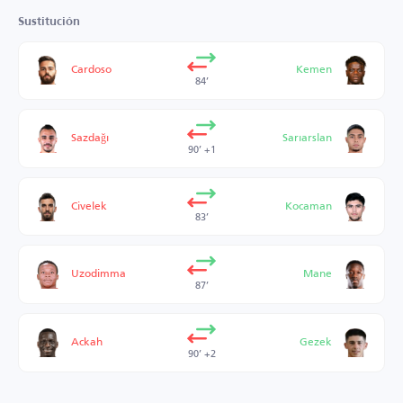
Sustitución
Cardoso
Kemen
84’
Sazdağı
Sarıarslan
90’ +1
Civelek
Kocaman
83’
Uzodimma
Mane
87’
Ackah
Gezek
90’ +2