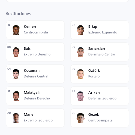
Sustituciones
8
22
Kemen
Erkip
Centrocampista
Extremo Izquierdo
88
99
Balcı
Sarıarslan
Extremo Derecho
Delantero Centro
54
39
Kocaman
Öztürk
Defensa Central
Portero
0
14
Malatyalı
Arıkan
Defensa Derecho
Defensa Izquierdo
20
26
Mane
Gezek
Extremo Izquierdo
Centrocampista