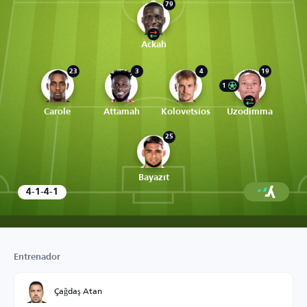
79
Ackah
23
3
4
19
1
Carole
Attamah
Kolovetsios
Uzodimma
25
Bayazıt
4-1-4-1
Entrenador
Çağdaş Atan