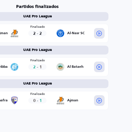
Partidos finalizados
UAE Pro League
Finalizado
2
-
2
jman
Al-Nasr SC
UAE Pro League
Finalizado
2
-
1
ibba
Al Bataeh
UAE Pro League
Finalizado
0
-
1
hafra
Ajman