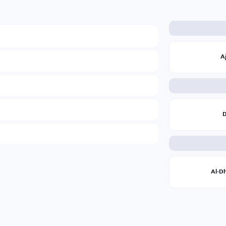
A
D
Al-D