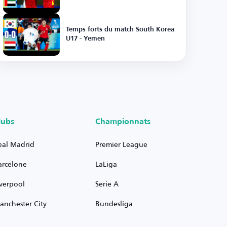
Temps forts du match South Korea
U17 - Yemen
lubs
Championnats
eal Madrid
Premier League
arcelone
LaLiga
iverpool
Serie A
anchester City
Bundesliga