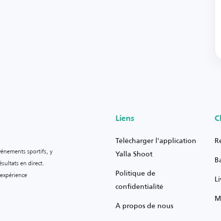
Liens
C
Télécharger l'application
R
vénements sportifs, y
Yalla Shoot
B
sultats en direct.
Politique de
 expérience
L
confidentialité
M
À propos de nous