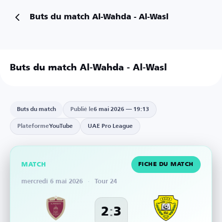
Buts du match Al-Wahda - Al-Wasl
Buts du match Al-Wahda - Al-Wasl
Buts du match
Publié le
6 mai 2026 — 19:13
Plateforme
YouTube
UAE Pro League
MATCH
FICHE DU MATCH
mercredi 6 mai 2026
·
Tour 24
:
2
3