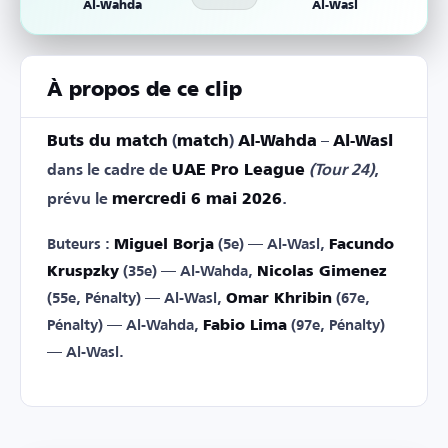
Al-Wahda
Al-Wasl
À propos de ce clip
Buts du match
(
match
)
Al-Wahda
–
Al-Wasl
dans le cadre de
UAE Pro League
(Tour 24)
,
prévu le
mercredi 6 mai 2026
.
Buteurs :
Miguel Borja
(5e) — Al-Wasl,
Facundo
Kruspzky
(35e) — Al-Wahda,
Nicolas Gimenez
(55e, Pénalty) — Al-Wasl,
Omar Khribin
(67e,
Pénalty) — Al-Wahda,
Fabio Lima
(97e, Pénalty)
— Al-Wasl.