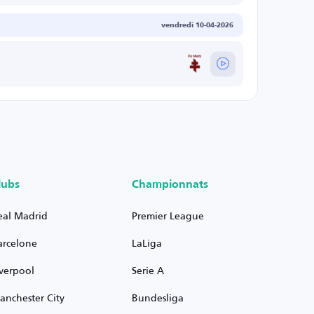
vendredi 10-04-2026
Metz
lubs
Championnats
eal Madrid
Premier League
arcelone
LaLiga
iverpool
Serie A
anchester City
Bundesliga