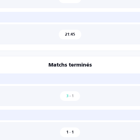
21:45
Matchs terminés
3
-
1
1
-
1