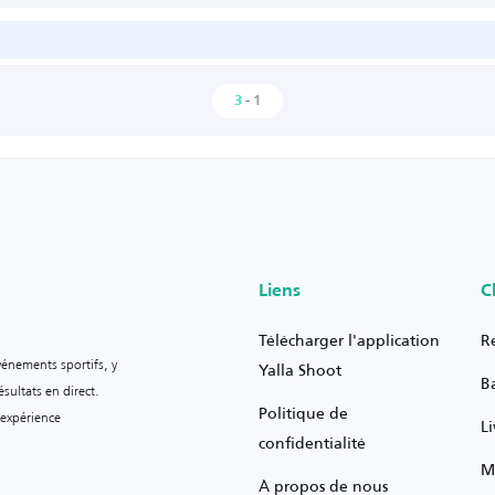
3
-
1
Liens
C
Télécharger l'application
R
vénements sportifs, y
Yalla Shoot
B
sultats en direct.
Politique de
 expérience
L
confidentialité
M
À propos de nous