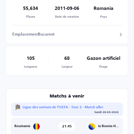
55,634
2011-09-06
Romania
Places
Date de création
Pays
Emplacement
Bucarest
105
68
Gazon artificiel
Longueur
Largeur
Étage
Matchs à venir
Ligue des nations de l’UEFA - Tour 2 - Match aller
lundi 28-09-2026
21:45
la Bosnie-Herzégovine
Roumanie