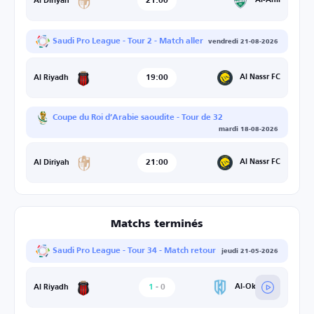
21:00
Al-Ahli
Al Diriyah
Saudi Pro League - Tour 2 - Match aller
vendredi 21-08-2026
19:00
Al Nassr FC
Al Riyadh
Coupe du Roi d’Arabie saoudite - Tour de 32
mardi 18-08-2026
21:00
Al Nassr FC
Al Diriyah
Matchs terminés
Saudi Pro League - Tour 34 - Match retour
jeudi 21-05-2026
1
-
0
Al-Okhdood
Al Riyadh