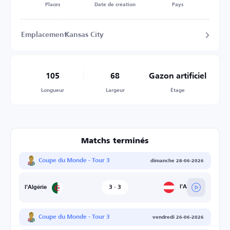
Places
Date de création
Pays
Emplacement
Kansas City
105
68
Gazon artificiel
Longueur
Largeur
Étage
Matchs terminés
Coupe du Monde - Tour 3
dimanche 28-06-2026
3
-
3
l'Autriche
l'Algérie
Coupe du Monde - Tour 3
vendredi 26-06-2026