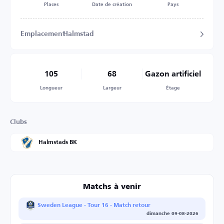
Places
Date de création
Pays
Emplacement
Halmstad
105
68
Gazon artificiel
Longueur
Largeur
Étage
Clubs
Halmstads BK
Matchs à venir
Sweden League - Tour 16 - Match retour
dimanche 09-08-2026