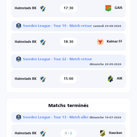
17:30
GAIS
Halmstads BK
Sweden League - Tour 19 - Match retour
samedi 29-08-2026
18:30
Kalmar FF
Halmstads BK
Sweden League - Tour 22 - Match retour
dimanche 20-09-2026
15:00
AIK
Halmstads BK
Matchs terminés
Sweden League - Tour 13 - Match aller
dimanche 19-07-2026
0
-
2
Haecken
Halmstads BK