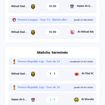
16:00
Salam Al-Gharfa
Ittihad Hadramaut
Yemeni League - Tour 13 - Match aller
jeudi 27-08-2026
16:00
Al-Ittihad Ibb
Ittihad Hadramaut
Matchs terminés
Yemen Republic Cup - Tour de 32
vendredi 31-07-2026
1
-
1
Al-Tilal SC
Ittihad Hadramaut
Yemen Republic Cup - Tour de 32
jeudi 30-07-2026
2
-
0
Al Shoulla
Salam Al-Gharfa