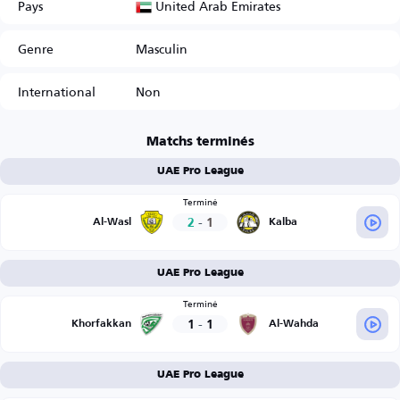
United Arab Emirates
Pays
Genre
Masculin
International
Non
Matchs terminés
UAE Pro League
Terminé
2
-
1
Al-Wasl
Kalba
UAE Pro League
Terminé
1
-
1
Khorfakkan
Al-Wahda
UAE Pro League