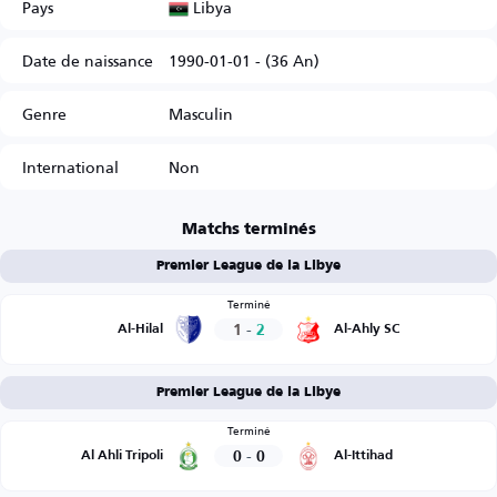
Libya
Pays
Date de naissance
1990-01-01 - (36 An)
Genre
Masculin
International
Non
Matchs terminés
Premier League de la Libye
Terminé
1
-
2
Al-Hilal
Al-Ahly SC
Premier League de la Libye
Terminé
0
-
0
Al Ahli Tripoli
Al-Ittihad