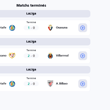
Matchs terminés
LaLiga
Terminé
1
-
0
tafe
Osasuna
LaLiga
Terminé
2
-
0
ecano
Villarreal
LaLiga
Terminé
2
-
0
tafe
A.Bilbao