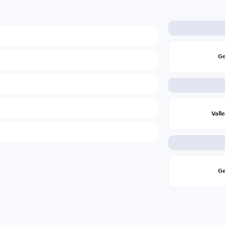
Ge
Vall
Ge