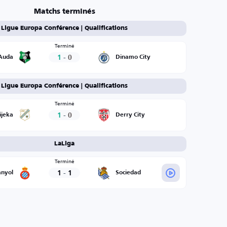
Matchs terminés
Ligue Europa Conférence | Qualifications
Terminé
1
-
0
Auda
Dinamo City
Ligue Europa Conférence | Qualifications
Terminé
1
-
0
ijeka
Derry City
LaLiga
Terminé
1
-
1
anyol
Sociedad