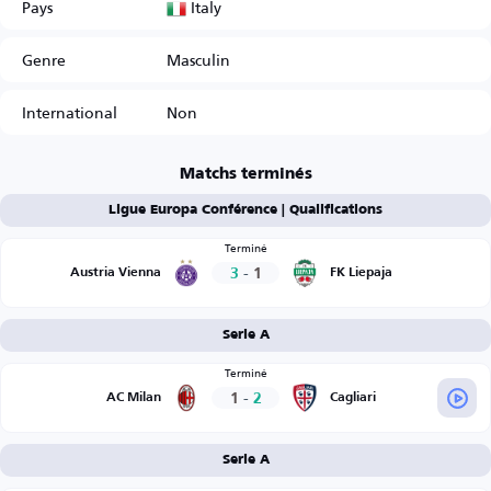
Italy
Pays
Genre
Masculin
International
Non
Matchs terminés
Ligue Europa Conférence | Qualifications
Terminé
3
-
1
Austria Vienna
FK Liepaja
Serie A
Terminé
1
-
2
AC Milan
Cagliari
Serie A