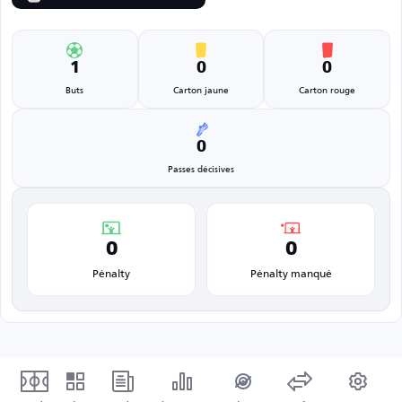
1
0
0
Buts
Carton jaune
Carton rouge
0
Passes décisives
0
0
Pénalty
Pénalty manqué