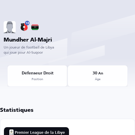
18
Mundher Al-Majri
Un joueur de football de Libya
qui joue pour Al-Suqoor
Défenseur Droit
30
An
Position
Âge
Statistiques
Premier League de la Libye