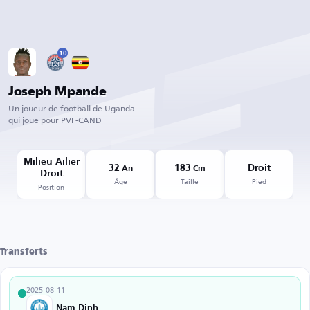
10
Joseph Mpande
Un joueur de football de Uganda
qui joue pour PVF-CAND
Milieu Ailier
32
183
Droit
An
Cm
Droit
Âge
Taille
Pied
Position
Transferts
2025-08-11
Nam Dinh