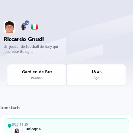
12
Riccardo Gnudi
Un joueur de football de Italy qui
joue pour Bologna
Gardien de But
18
An
Position
Âge
Transferts
2025-11-25
Bologna