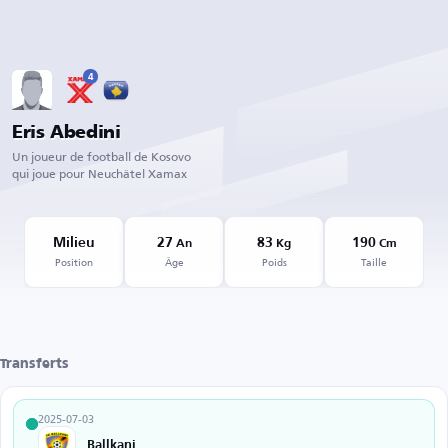
4
Eris Abedini
Un joueur de football de Kosovo
qui joue pour Neuchâtel Xamax
Milieu
27
83
190
An
Kg
Cm
Position
Âge
Poids
Taille
Transferts
2025-07-03
Ballkani