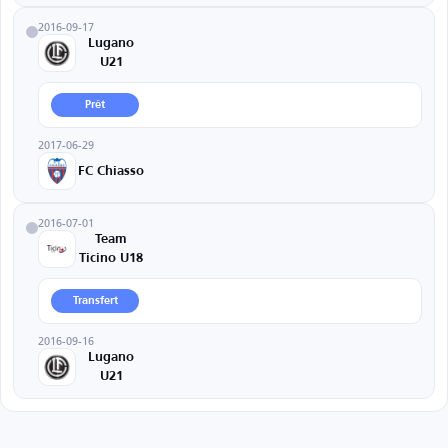
2016-09-17
Lugano
U21
Prêt
2017-06-29
FC Chiasso
2016-07-01
Team
Ticino U18
Transfert
2016-09-16
Lugano
U21