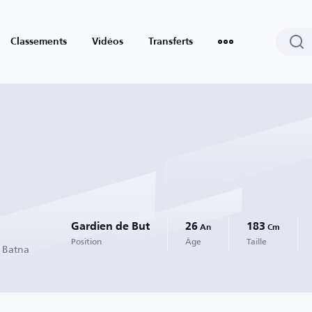
Classements
Vidéos
Transferts
Gardien de But
26
183
An
Cm
Position
Âge
Taille
A Batna