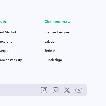
lubs
Championnats
eal Madrid
Premier League
arcelone
LaLiga
iverpool
Serie A
anchester City
Bundesliga