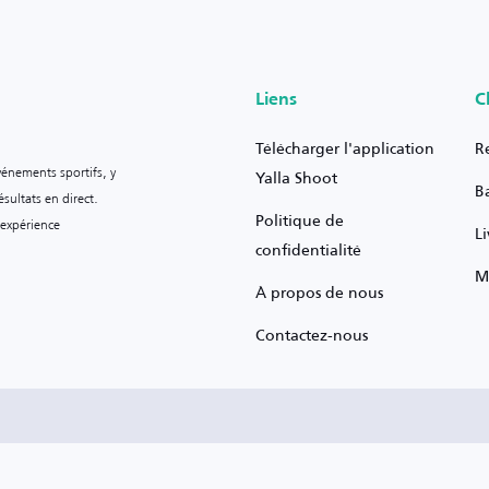
Liens
C
Télécharger l'application
R
vénements sportifs, y
Yalla Shoot
B
sultats en direct.
Politique de
 expérience
L
confidentialité
M
À propos de nous
Contactez-nous