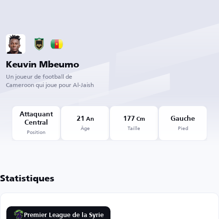
Keuvin Mbeumo
Un joueur de football de
Cameroon qui joue pour Al-Jaish
Attaquant
21
177
Gauche
An
Cm
Central
Âge
Taille
Pied
Position
Statistiques
Premier League de la Syrie