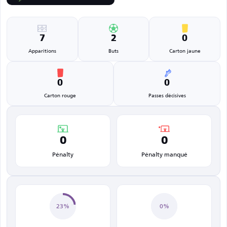
7
2
0
Apparitions
Buts
Carton jaune
0
0
Carton rouge
Passes décisives
0
0
Pénalty
Pénalty manqué
23%
0%