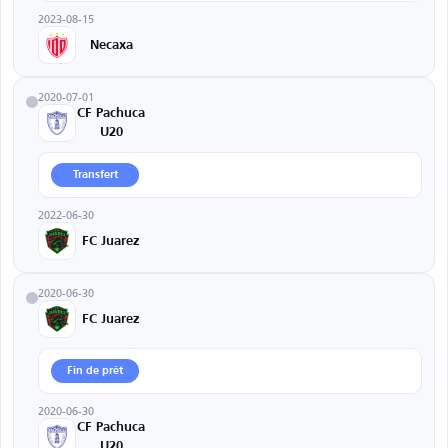
2023-08-15
Necaxa
2020-07-01
CF Pachuca
U20
Transfert
2022-06-30
FC Juarez
2020-06-30
FC Juarez
Fin de prêt
2020-06-30
CF Pachuca
U20