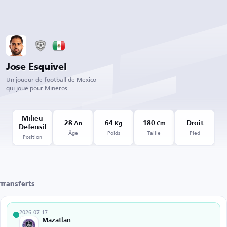
Jose Esquivel
Un joueur de football de Mexico
qui joue pour Mineros
Milieu
28
64
180
Droit
An
Kg
Cm
Défensif
Âge
Poids
Taille
Pied
Position
Transferts
2026-07-17
Mazatlan