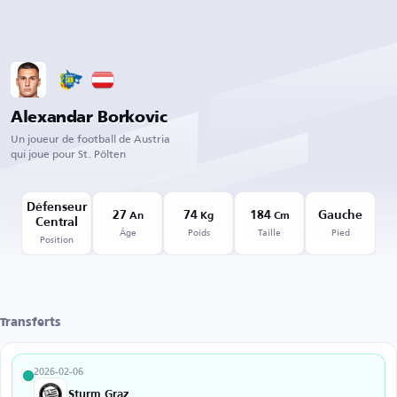
Alexandar Borkovic
Un joueur de football de Austria
qui joue pour St. Pölten
Défenseur
27
74
184
Gauche
An
Kg
Cm
Central
Âge
Poids
Taille
Pied
Position
Transferts
2026-02-06
Sturm Graz