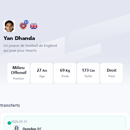
31
Yan Dhanda
Un joueur de football de England
qui joue pour Hearts
Milieu
27
69
173
Droit
An
Kg
Cm
Offensif
Âge
Poids
Taille
Pied
Position
Transferts
2026-05-31
Dundee FC