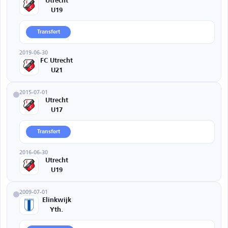
Utrecht
U19
Transfert
2019-06-30
FC Utrecht
U21
2015-07-01
Utrecht
U17
Transfert
2016-06-30
Utrecht
U19
2009-07-01
Elinkwijk
Yth.