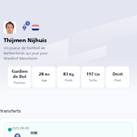
1
Thijmen Nijhuis
Un joueur de football de
Netherlands qui joue pour
Waldhof Mannheim
Gardien
28
83
197
Droit
An
Kg
Cm
de But
Âge
Poids
Taille
Pied
Position
Transferts
2025-08-08
HJK